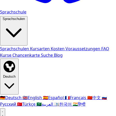
Sprachschule
Sprachschulen
Sprachschulen
Kursarten
Kosten
Voraussetzungen
FAQ
Kurse
Chancenkarte
Suche
Blog
Deutsch
🇩🇪
Deutsch
🇬🇧
English
🇪🇸
Español
🇫🇷
Français
🇨🇳
中文
🇷🇺
Русский
🇹🇷
Türkçe
🇸🇦
العربية
🇰🇷
한국어
🇮🇳
हिन्दी