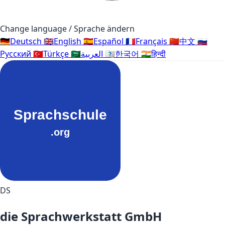
Change language / Sprache ändern
🇩🇪
Deutsch
🇬🇧
English
🇪🇸
Español
🇫🇷
Français
🇨🇳
中文
🇷🇺
Русский
🇹🇷
Türkçe
🇸🇦
العربية
🇰🇷
한국어
🇮🇳
हिन्दी
DS
die Sprachwerkstatt GmbH