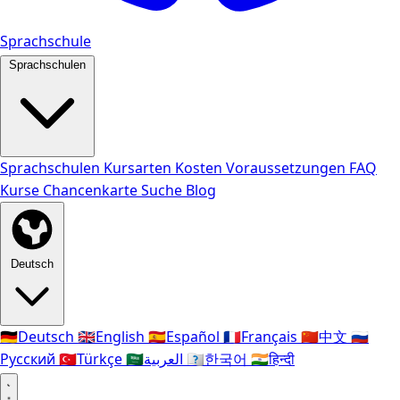
Sprachschule
Sprachschulen
Sprachschulen
Kursarten
Kosten
Voraussetzungen
FAQ
Kurse
Chancenkarte
Suche
Blog
Deutsch
🇩🇪
Deutsch
🇬🇧
English
🇪🇸
Español
🇫🇷
Français
🇨🇳
中文
🇷🇺
Русский
🇹🇷
Türkçe
🇸🇦
العربية
🇰🇷
한국어
🇮🇳
हिन्दी