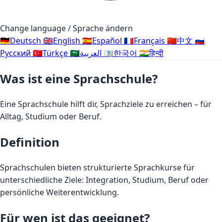
Change language / Sprache ändern
🇩🇪
Deutsch
🇬🇧
English
🇪🇸
Español
🇫🇷
Français
🇨🇳
中文
🇷🇺
Русский
🇹🇷
Türkçe
🇸🇦
العربية
🇰🇷
한국어
🇮🇳
हिन्दी
Was ist eine Sprachschule?
Eine Sprachschule hilft dir, Sprachziele zu erreichen – für
Alltag, Studium oder Beruf.
Definition
Sprachschulen bieten strukturierte Sprachkurse für
unterschiedliche Ziele: Integration, Studium, Beruf oder
persönliche Weiterentwicklung.
Für wen ist das geeignet?