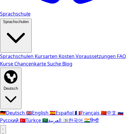
Sprachschule
Sprachschulen
Sprachschulen
Kursarten
Kosten
Voraussetzungen
FAQ
Kurse
Chancenkarte
Suche
Blog
Deutsch
🇩🇪
Deutsch
🇬🇧
English
🇪🇸
Español
🇫🇷
Français
🇨🇳
中文
🇷🇺
Русский
🇹🇷
Türkçe
🇸🇦
العربية
🇰🇷
한국어
🇮🇳
हिन्दी