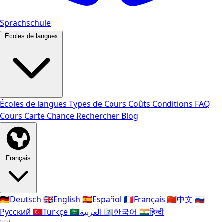
Sprachschule
Écoles de langues
Écoles de langues
Types de Cours
Coûts
Conditions
FAQ
Cours
Carte Chance
Rechercher
Blog
Français
🇩🇪
Deutsch
🇬🇧
English
🇪🇸
Español
🇫🇷
Français
🇨🇳
中文
🇷🇺
Русский
🇹🇷
Türkçe
🇸🇦
العربية
🇰🇷
한국어
🇮🇳
हिन्दी