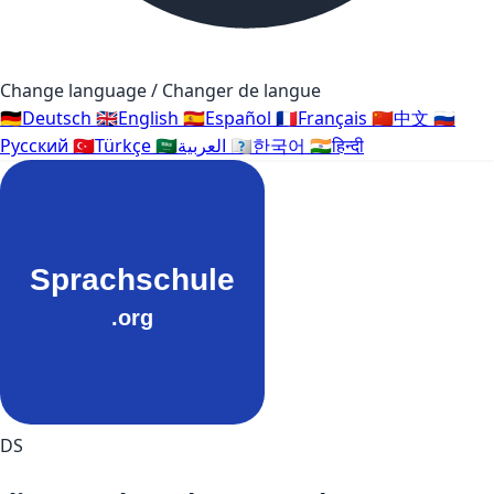
Change language / Changer de langue
🇩🇪
Deutsch
🇬🇧
English
🇪🇸
Español
🇫🇷
Français
🇨🇳
中文
🇷🇺
Русский
🇹🇷
Türkçe
🇸🇦
العربية
🇰🇷
한국어
🇮🇳
हिन्दी
DS