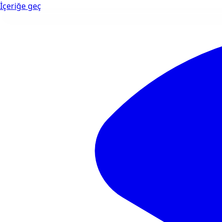
İçeriğe geç