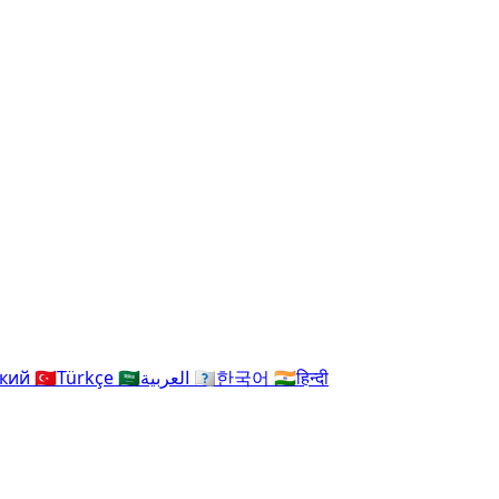
ский
🇹🇷
Türkçe
🇸🇦
العربية
🇰🇷
한국어
🇮🇳
हिन्दी