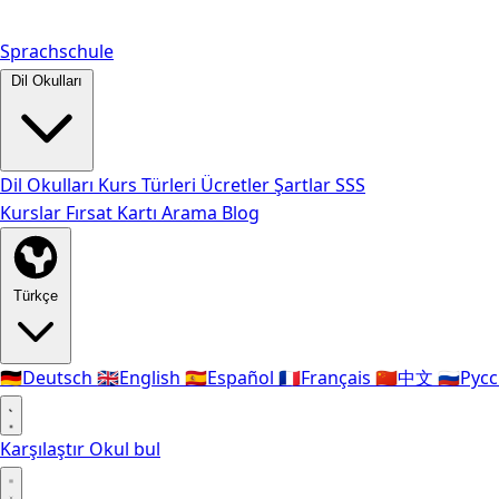
Sprachschule
Dil Okulları
Dil Okulları
Kurs Türleri
Ücretler
Şartlar
SSS
Kurslar
Fırsat Kartı
Arama
Blog
Türkçe
🇩🇪
Deutsch
🇬🇧
English
🇪🇸
Español
🇫🇷
Français
🇨🇳
中文
🇷🇺
Рус
Karşılaştır
Okul bul