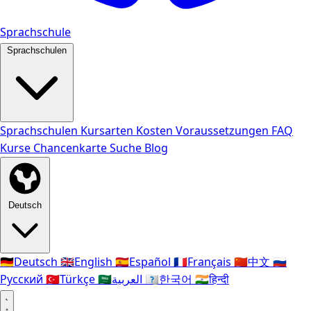
Sprachschule
Sprachschulen
Sprachschulen
Kursarten
Kosten
Voraussetzungen
FAQ
Kurse
Chancenkarte
Suche
Blog
Deutsch
🇩🇪
Deutsch
🇬🇧
English
🇪🇸
Español
🇫🇷
Français
🇨🇳
中文
🇷🇺
Русский
🇹🇷
Türkçe
🇸🇦
العربية
🇰🇷
한국어
🇮🇳
हिन्दी