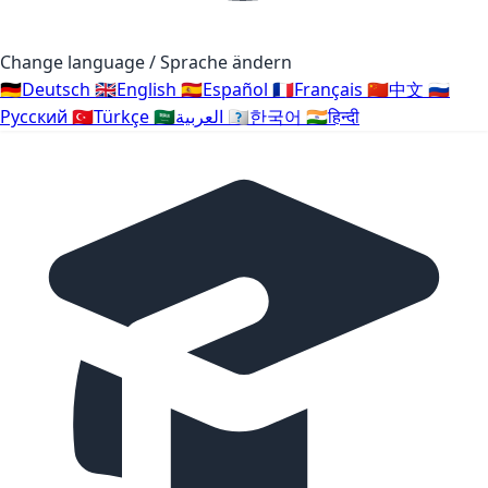
Change language / Sprache ändern
🇩🇪
Deutsch
🇬🇧
English
🇪🇸
Español
🇫🇷
Français
🇨🇳
中文
🇷🇺
Русский
🇹🇷
Türkçe
🇸🇦
العربية
🇰🇷
한국어
🇮🇳
हिन्दी