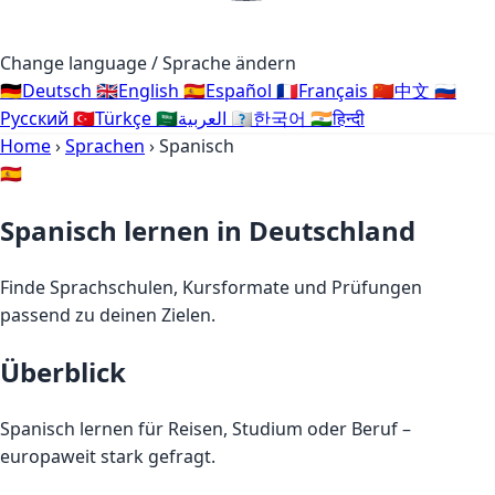
Change language / Sprache ändern
🇩🇪
Deutsch
🇬🇧
English
🇪🇸
Español
🇫🇷
Français
🇨🇳
中文
🇷🇺
Русский
🇹🇷
Türkçe
🇸🇦
العربية
🇰🇷
한국어
🇮🇳
हिन्दी
Home
›
Sprachen
›
Spanisch
🇪🇸
Spanisch lernen in Deutschland
Finde Sprachschulen, Kursformate und Prüfungen
passend zu deinen Zielen.
Überblick
Spanisch lernen für Reisen, Studium oder Beruf –
europaweit stark gefragt.