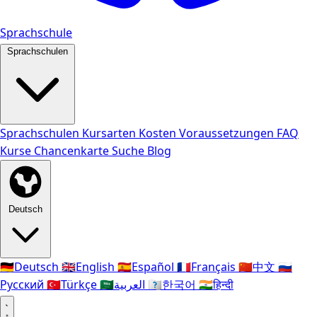
Sprachschule
Sprachschulen
Sprachschulen
Kursarten
Kosten
Voraussetzungen
FAQ
Kurse
Chancenkarte
Suche
Blog
Deutsch
🇩🇪
Deutsch
🇬🇧
English
🇪🇸
Español
🇫🇷
Français
🇨🇳
中文
🇷🇺
Русский
🇹🇷
Türkçe
🇸🇦
العربية
🇰🇷
한국어
🇮🇳
हिन्दी