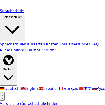
Sprachschule
Sprachschulen
Sprachschulen
Kursarten
Kosten
Voraussetzungen
FAQ
Kurse
Chancenkarte
Suche
Blog
Deutsch
🇩🇪
Deutsch
🇬🇧
English
🇪🇸
Español
🇫🇷
Français
🇨🇳
中文
🇷🇺
Рус
Vergleichen
Sprachschule finden