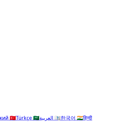
ский
🇹🇷
Türkçe
🇸🇦
العربية
🇰🇷
한국어
🇮🇳
हिन्दी