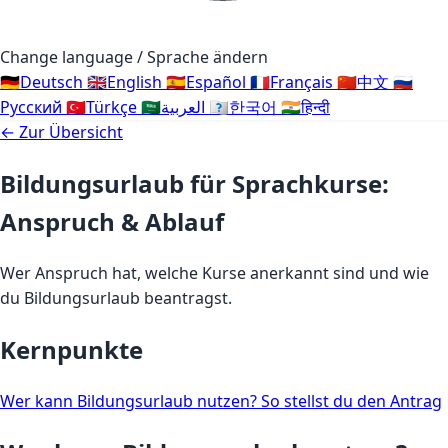
Change language / Sprache ändern
🇩🇪
Deutsch
🇬🇧
English
🇪🇸
Español
🇫🇷
Français
🇨🇳
中文
🇷🇺
Русский
🇹🇷
Türkçe
🇸🇦
العربية
🇰🇷
한국어
🇮🇳
हिन्दी
← Zur Übersicht
Bildungsurlaub für Sprachkurse:
Anspruch & Ablauf
Wer Anspruch hat, welche Kurse anerkannt sind und wie
du Bildungsurlaub beantragst.
Kernpunkte
Wer kann Bildungsurlaub nutzen?
So stellst du den Antrag