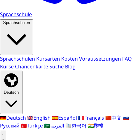
Sprachschule
Sprachschulen
Sprachschulen
Kursarten
Kosten
Voraussetzungen
FAQ
Kurse
Chancenkarte
Suche
Blog
Deutsch
🇩🇪
Deutsch
🇬🇧
English
🇪🇸
Español
🇫🇷
Français
🇨🇳
中文
🇷🇺
Русский
🇹🇷
Türkçe
🇸🇦
العربية
🇰🇷
한국어
🇮🇳
हिन्दी