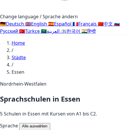
Change language / Sprache ändern
🇩🇪
Deutsch
🇬🇧
English
🇪🇸
Español
🇫🇷
Français
🇨🇳
中文
🇷🇺
Русский
🇹🇷
Türkçe
🇸🇦
العربية
🇰🇷
한국어
🇮🇳
हिन्दी
Home
/
Städte
/
Essen
Nordrhein-Westfalen
Sprachschulen in Essen
5 Schulen in Essen mit Kursen von A1 bis C2.
Sprache
Alle auswählen