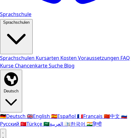
Sprachschule
Sprachschulen
Sprachschulen
Kursarten
Kosten
Voraussetzungen
FAQ
Kurse
Chancenkarte
Suche
Blog
Deutsch
🇩🇪
Deutsch
🇬🇧
English
🇪🇸
Español
🇫🇷
Français
🇨🇳
中文
🇷🇺
Русский
🇹🇷
Türkçe
🇸🇦
العربية
🇰🇷
한국어
🇮🇳
हिन्दी