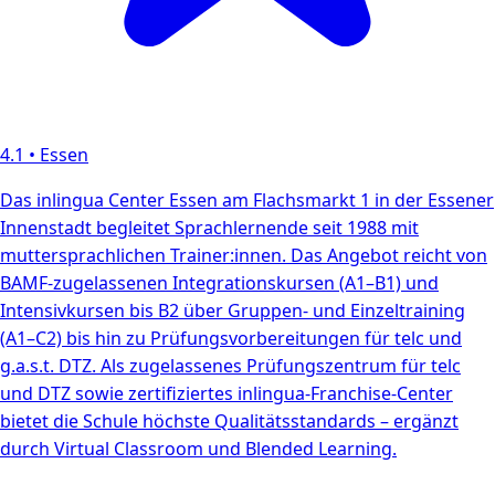
4.1
•
Essen
Das inlingua Center Essen am Flachsmarkt 1 in der Essener
Innenstadt begleitet Sprachlernende seit 1988 mit
muttersprachlichen Trainer:innen. Das Angebot reicht von
BAMF-zugelassenen Integrationskursen (A1–B1) und
Intensivkursen bis B2 über Gruppen- und Einzeltraining
(A1–C2) bis hin zu Prüfungsvorbereitungen für telc und
g.a.s.t. DTZ. Als zugelassenes Prüfungszentrum für telc
und DTZ sowie zertifiziertes inlingua-Franchise-Center
bietet die Schule höchste Qualitätsstandards – ergänzt
durch Virtual Classroom und Blended Learning.