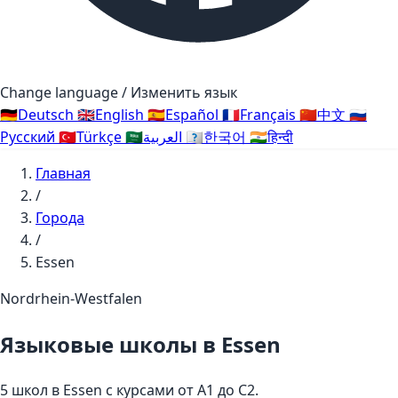
Change language / Изменить язык
🇩🇪
Deutsch
🇬🇧
English
🇪🇸
Español
🇫🇷
Français
🇨🇳
中文
🇷🇺
Русский
🇹🇷
Türkçe
🇸🇦
العربية
🇰🇷
한국어
🇮🇳
हिन्दी
Главная
/
Города
/
Essen
Nordrhein-Westfalen
Языковые школы в Essen
5 школ в Essen с курсами от A1 до C2.