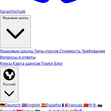
Sprachschule
Языковые школы
Языковые школы
Типы курсов
Стоимость
Требования
Вопросы и ответы
Курсы
Карта шансов
Поиск
Блог
Русский
🇩🇪
Deutsch
🇬🇧
English
🇪🇸
Español
🇫🇷
Français
🇨🇳
中文
🇷🇺