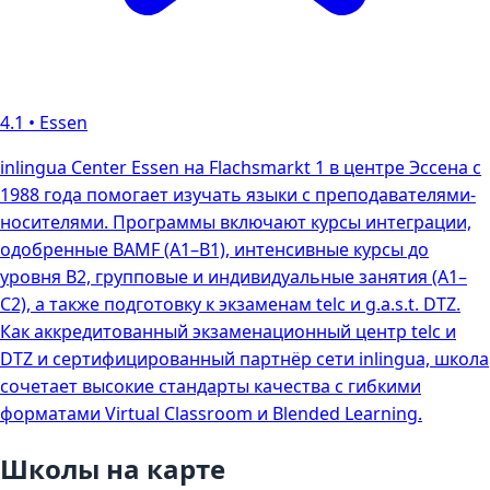
4.1
•
Essen
inlingua Center Essen на Flachsmarkt 1 в центре Эссена с
1988 года помогает изучать языки с преподавателями-
носителями. Программы включают курсы интеграции,
одобренные BAMF (A1–B1), интенсивные курсы до
уровня B2, групповые и индивидуальные занятия (A1–
C2), а также подготовку к экзаменам telc и g.a.s.t. DTZ.
Как аккредитованный экзаменационный центр telc и
DTZ и сертифицированный партнёр сети inlingua, школа
сочетает высокие стандарты качества с гибкими
форматами Virtual Classroom и Blended Learning.
Школы на карте