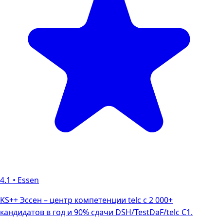
4.1
•
Essen
KS++ Эссен – центр компетенции telc с 2 000+
кандидатов в год и 90% сдачи DSH/TestDaF/telc C1.