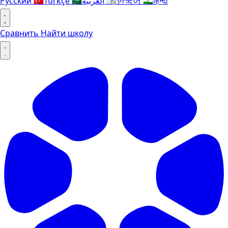
Русский
🇹🇷
Türkçe
🇸🇦
العربية
🇰🇷
한국어
🇮🇳
हिन्दी
Сравнить
Найти школу