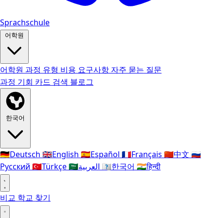
Sprachschule
어학원
어학원
과정 유형
비용
요구사항
자주 묻는 질문
과정
기회 카드
검색
블로그
한국어
🇩🇪
Deutsch
🇬🇧
English
🇪🇸
Español
🇫🇷
Français
🇨🇳
中文
🇷🇺
Русский
🇹🇷
Türkçe
🇸🇦
العربية
🇰🇷
한국어
🇮🇳
हिन्दी
비교
학교 찾기