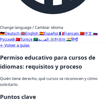
Change language / Cambiar idioma
🇩🇪
Deutsch
🇬🇧
English
🇪🇸
Español
🇫🇷
Français
🇨🇳
中文
🇷🇺
Русский
🇹🇷
Türkçe
🇸🇦
العربية
🇰🇷
한국어
🇮🇳
हिन्दी
← Volver a guías
Permiso educativo para cursos de
idiomas: requisitos y proceso
Quién tiene derecho, qué cursos se reconocen y cómo
solicitarlo.
Puntos clave