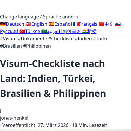
Change language / Sprache ändern
🇩🇪
Deutsch
🇬🇧
English
🇪🇸
Español
🇫🇷
Français
🇨🇳
中文
🇷🇺
Русский
🇹🇷
Türkçe
🇸🇦
العربية
🇰🇷
한국어
🇮🇳
हिन्दी
#Visum
#Dokumente
#Checkliste
#Indien
#Türkei
#Brasilien
#Philippinen
Visum-Checkliste nach
Land: Indien, Türkei,
Brasilien & Philippinen
J
jonas-henkel
·
Veroeffentlicht:
27. März 2026
·
18 Min. Lesezeit