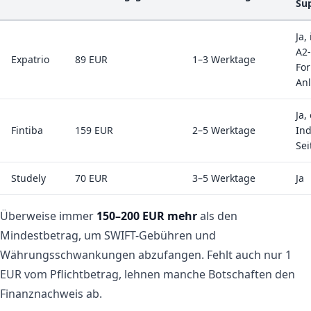
Su
Ja, 
A2-
Expatrio
89 EUR
1–3 Werktage
For
Anl
Ja,
Fintiba
159 EUR
2–5 Werktage
Ind
Sei
Studely
70 EUR
3–5 Werktage
Ja
Überweise immer
150–200 EUR mehr
als den
Mindestbetrag, um SWIFT-Gebühren und
Währungsschwankungen abzufangen. Fehlt auch nur 1
EUR vom Pflichtbetrag, lehnen manche Botschaften den
Finanznachweis ab.