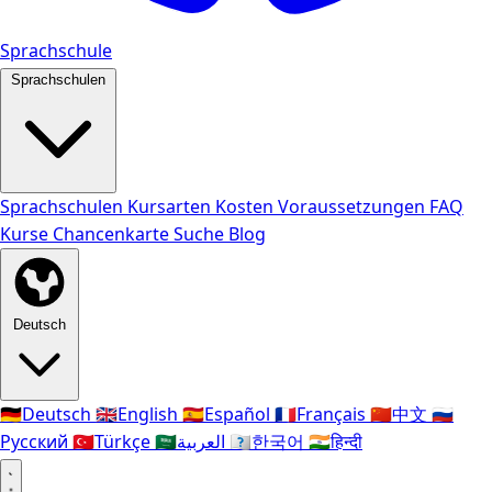
Sprachschule
Sprachschulen
Sprachschulen
Kursarten
Kosten
Voraussetzungen
FAQ
Kurse
Chancenkarte
Suche
Blog
Deutsch
🇩🇪
Deutsch
🇬🇧
English
🇪🇸
Español
🇫🇷
Français
🇨🇳
中文
🇷🇺
Русский
🇹🇷
Türkçe
🇸🇦
العربية
🇰🇷
한국어
🇮🇳
हिन्दी