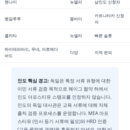
첸나이
뉴델리
남인도 신청자
카르나타카 신청
벵갈루루
뭄바이
자
콜카타
뉴델리
빠른 슬롯
하이데라바드, 푸네, 아흐메다
다양
지역 편의
바드
인도 핵심 경고:
독일은 특정 서류 유형에 대한
이민 서류 검증 목적으로 헤이그 협약 하에서
인도 아포스티유 스탬프를 인정하지 않습니다.
인도의 독일 대사관은 교육 서류에 대해 자체
출처 검증 프로세스를 운영합니다. MEA 아포
스티유 (민사 등기 서류에 필요)와 HRD 인증
(고용 목적에 관련)을 혼동하지 마세요. 어학 비