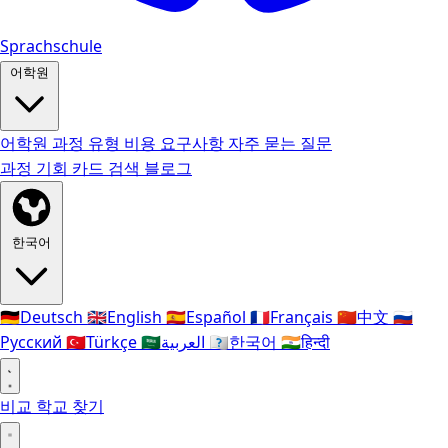
Sprachschule
어학원
어학원
과정 유형
비용
요구사항
자주 묻는 질문
과정
기회 카드
검색
블로그
한국어
🇩🇪
Deutsch
🇬🇧
English
🇪🇸
Español
🇫🇷
Français
🇨🇳
中文
🇷🇺
Русский
🇹🇷
Türkçe
🇸🇦
العربية
🇰🇷
한국어
🇮🇳
हिन्दी
비교
학교 찾기