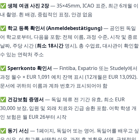
✅
생체 여권 사진 2장
— 35×45mm, ICAO 표준, 최근 6개월 이
내 촬영. 흰 배경, 중립적인 표정, 안경 없음
✅
학교 등록 확인서 (Anmeldebestätigung)
— 공인된 독일
어 학교로부터, 다음을 포함: 전체 이름, 과정 수준, 시작 및 종료
날짜, 주당 시간 (
최소 18시간
명시), 총 수업료, 대사관이 확인할
수 있는 연락처 주소
✅
Sperrkonto 확인서
— Fintiba, Expatrio 또는 Studely에서
과정 월수 × EUR 1,091 예치 잔액 표시 (12개월은 EUR 13,092).
문서에 귀하의 이름과 계좌 번호가 표시되어야 함
✅
건강보험 증명서
— 독일 체류 전 기간 유효, 최소 EUR
30,000 보장, 입원 및 외래 치료와 긴급 송환 포함. 어학 학생 개
인 보험은 월 EUR 26부터 시작
✅
동기 서신
— 1페이지, 독일어 또는 영어. 독일어를 배우고 싶
은 이유, 이 학교를 선택한 이유, 과정 후 계획을 설명. 구체적인