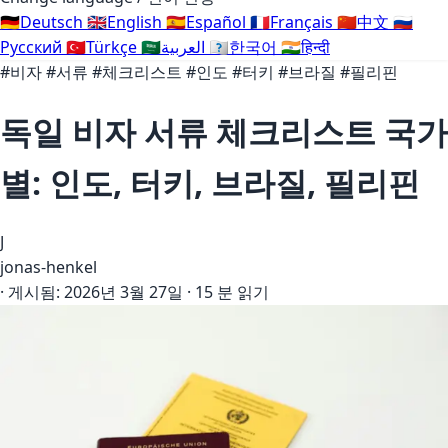
🇩🇪
Deutsch
🇬🇧
English
🇪🇸
Español
🇫🇷
Français
🇨🇳
中文
🇷🇺
Русский
🇹🇷
Türkçe
🇸🇦
العربية
🇰🇷
한국어
🇮🇳
हिन्दी
#비자
#서류
#체크리스트
#인도
#터키
#브라질
#필리핀
독일 비자 서류 체크리스트 국가
별: 인도, 터키, 브라질, 필리핀
J
jonas-henkel
·
게시됨:
2026년 3월 27일
·
15 분 읽기