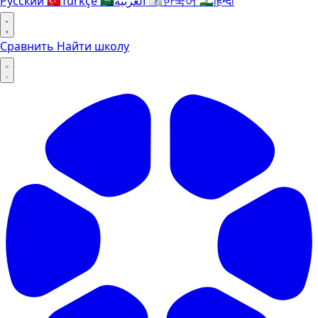
Русский
🇹🇷
Türkçe
🇸🇦
العربية
🇰🇷
한국어
🇮🇳
हिन्दी
Сравнить
Найти школу