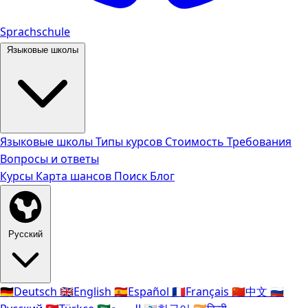
Sprachschule
Языковые школы
Языковые школы
Типы курсов
Стоимость
Требования
Вопросы и ответы
Курсы
Карта шансов
Поиск
Блог
Русский
🇩🇪
Deutsch
🇬🇧
English
🇪🇸
Español
🇫🇷
Français
🇨🇳
中文
🇷🇺