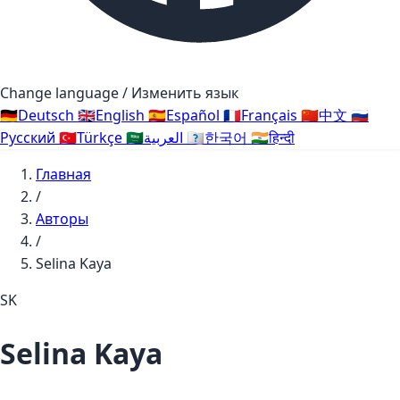
Change language / Изменить язык
🇩🇪
Deutsch
🇬🇧
English
🇪🇸
Español
🇫🇷
Français
🇨🇳
中文
🇷🇺
Русский
🇹🇷
Türkçe
🇸🇦
العربية
🇰🇷
한국어
🇮🇳
हिन्दी
Главная
/
Авторы
/
Selina Kaya
SK
Selina Kaya