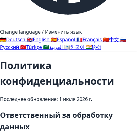
Change language / Изменить язык
🇩🇪
Deutsch
🇬🇧
English
🇪🇸
Español
🇫🇷
Français
🇨🇳
中文
🇷🇺
Русский
🇹🇷
Türkçe
🇸🇦
العربية
🇰🇷
한국어
🇮🇳
हिन्दी
Политика
конфиденциальности
Последнее обновление: 1 июля 2026 г.
Ответственный за обработку
данных