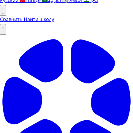
Русский
🇹🇷
Türkçe
🇸🇦
العربية
🇰🇷
한국어
🇮🇳
हिन्दी
Сравнить
Найти школу