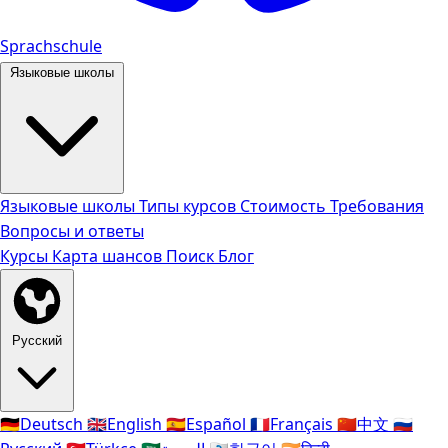
Sprachschule
Языковые школы
Языковые школы
Типы курсов
Стоимость
Требования
Вопросы и ответы
Курсы
Карта шансов
Поиск
Блог
Русский
🇩🇪
Deutsch
🇬🇧
English
🇪🇸
Español
🇫🇷
Français
🇨🇳
中文
🇷🇺