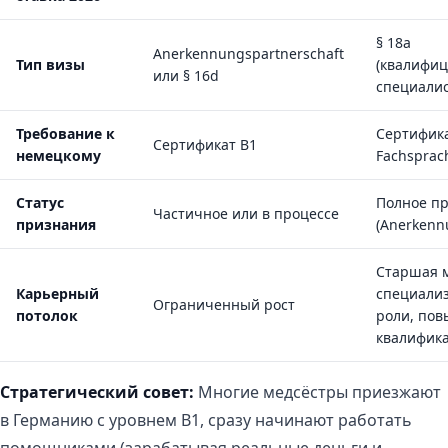
§ 18a
Anerkennungspartnerschaft
Тип визы
(квалифи
или § 16d
специалис
Требование к
Сертифика
Сертификат B1
немецкому
Fachsprac
Статус
Полное п
Частичное или в процессе
признания
(Anerkenn
Старшая м
Карьерный
специали
Ограниченный рост
потолок
роли, по
квалифик
Стратегический совет:
Многие медсёстры приезжают
в Германию с уровнем B1, сразу начинают работать
помощниками (зарабатывая реальные деньги и