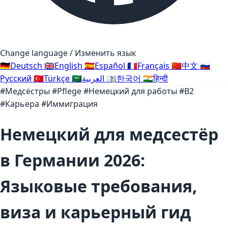
Change language / Изменить язык
🇩🇪
Deutsch
🇬🇧
English
🇪🇸
Español
🇫🇷
Français
🇨🇳
中文
🇷🇺
Русский
🇹🇷
Türkçe
🇸🇦
العربية
🇰🇷
한국어
🇮🇳
हिन्दी
#Медсёстры
#Pflege
#Немецкий для работы
#B2
#Карьера
#Иммиграция
Немецкий для медсестёр
в Германии 2026:
Языковые требования,
виза и карьерный гид