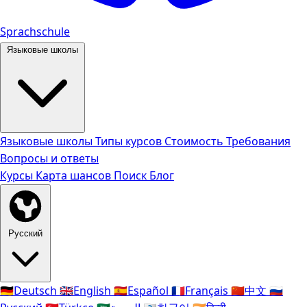
Sprachschule
Языковые школы
Языковые школы
Типы курсов
Стоимость
Требования
Вопросы и ответы
Курсы
Карта шансов
Поиск
Блог
Русский
🇩🇪
Deutsch
🇬🇧
English
🇪🇸
Español
🇫🇷
Français
🇨🇳
中文
🇷🇺