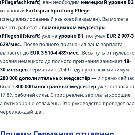
(Pflegefachkraft)
, вам необходим
немецкий уровня B2
и сданный
Fachsprachprufung Pflege
(специализированный языковой экзамен). Вы можете
начать работать
помощником медсестры
(Pflegehilfskraft)
уже на
уровне B1
, получая
EUR 2 907-3
629/мес.
. После полного признания ваша зарплата
вырастет до
EUR 3 510-4 489/мес.
. Весь путь от нулевого
уровня немецкого до полного признания занимает
18-
30 месяцев
. Германии к 2049 году нужно как минимум
280 000 дополнительных медсестёр
— и прямо сейчас
более
300 000 иностранных медсестёр
уже составляют
17,8% рабочей силы. Спрос реален, зарплаты хорошие,
а пути хорошо отлажены. Это руководство проведёт вас
через каждый шаг.
Почему Германия отчаянно