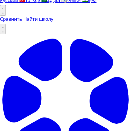
Русский
🇹🇷
Türkçe
🇸🇦
العربية
🇰🇷
한국어
🇮🇳
हिन्दी
Сравнить
Найти школу