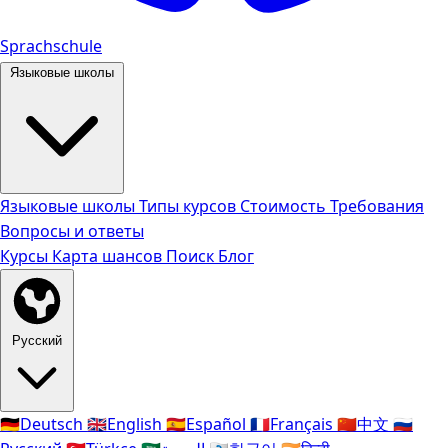
Sprachschule
Языковые школы
Языковые школы
Типы курсов
Стоимость
Требования
Вопросы и ответы
Курсы
Карта шансов
Поиск
Блог
Русский
🇩🇪
Deutsch
🇬🇧
English
🇪🇸
Español
🇫🇷
Français
🇨🇳
中文
🇷🇺