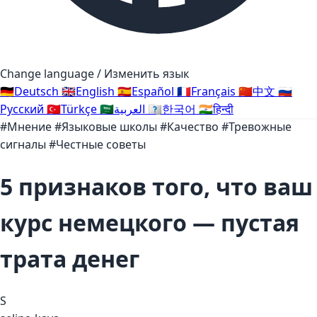
Change language / Изменить язык
🇩🇪
Deutsch
🇬🇧
English
🇪🇸
Español
🇫🇷
Français
🇨🇳
中文
🇷🇺
Русский
🇹🇷
Türkçe
🇸🇦
العربية
🇰🇷
한국어
🇮🇳
हिन्दी
#Мнение
#Языковые школы
#Качество
#Тревожные
сигналы
#Честные советы
5 признаков того, что ваш
курс немецкого — пустая
трата денег
S