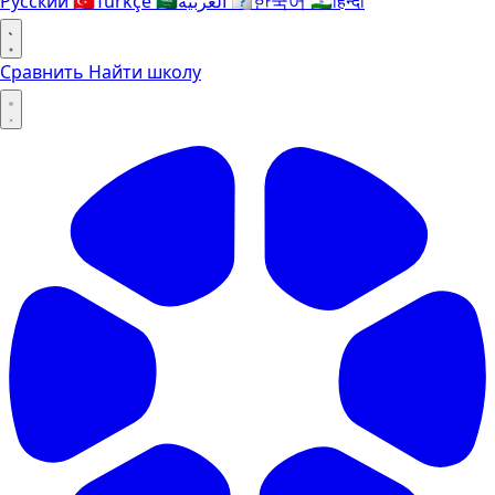
Русский
🇹🇷
Türkçe
🇸🇦
العربية
🇰🇷
한국어
🇮🇳
हिन्दी
Сравнить
Найти школу