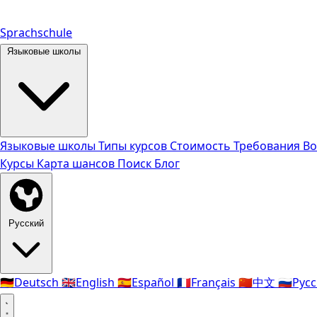
Sprachschule
Языковые школы
Языковые школы
Типы курсов
Стоимость
Требования
Во
Курсы
Карта шансов
Поиск
Блог
Русский
🇩🇪
Deutsch
🇬🇧
English
🇪🇸
Español
🇫🇷
Français
🇨🇳
中文
🇷🇺
Рус