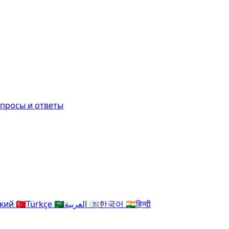
просы и ответы
ский
🇹🇷
Türkçe
🇸🇦
العربية
🇰🇷
한국어
🇮🇳
हिन्दी