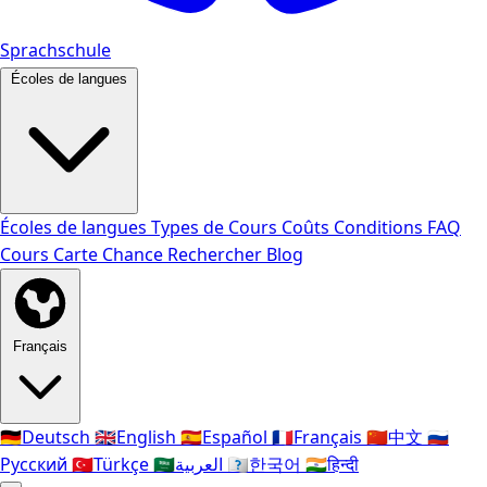
Sprachschule
Écoles de langues
Écoles de langues
Types de Cours
Coûts
Conditions
FAQ
Cours
Carte Chance
Rechercher
Blog
Français
🇩🇪
Deutsch
🇬🇧
English
🇪🇸
Español
🇫🇷
Français
🇨🇳
中文
🇷🇺
Русский
🇹🇷
Türkçe
🇸🇦
العربية
🇰🇷
한국어
🇮🇳
हिन्दी