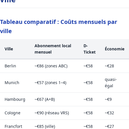
Tableau comparatif : Coûts mensuels par
ville
Abonnement local
D-
Ville
Économie
mensuel
Ticket
Berlin
~€86 (zones ABC)
~€58
~€28
quasi-
Munich
~€57 (zones 1–4)
~€58
égal
Hambourg
~€67 (A+B)
~€58
~€9
Cologne
~€90 (réseau VRS)
~€58
~€32
Francfort
~€85 (ville)
~€58
~€27