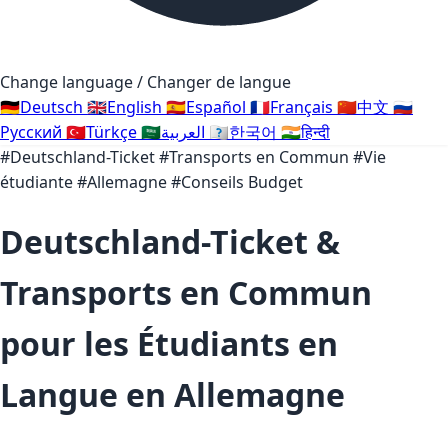
Change language / Changer de langue
🇩🇪
Deutsch
🇬🇧
English
🇪🇸
Español
🇫🇷
Français
🇨🇳
中文
🇷🇺
Русский
🇹🇷
Türkçe
🇸🇦
العربية
🇰🇷
한국어
🇮🇳
हिन्दी
#Deutschland-Ticket
#Transports en Commun
#Vie
étudiante
#Allemagne
#Conseils Budget
Deutschland-Ticket &
Transports en Commun
pour les Étudiants en
Langue en Allemagne