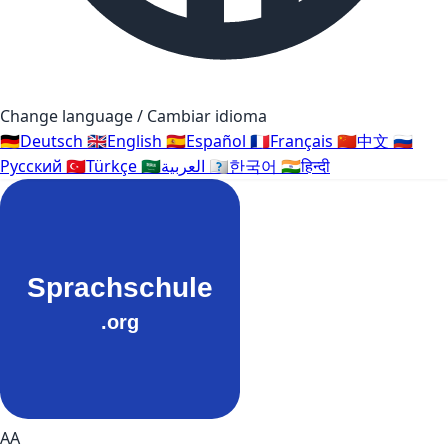
Change language / Cambiar idioma
🇩🇪
Deutsch
🇬🇧
English
🇪🇸
Español
🇫🇷
Français
🇨🇳
中文
🇷🇺
Русский
🇹🇷
Türkçe
🇸🇦
العربية
🇰🇷
한국어
🇮🇳
हिन्दी
AA