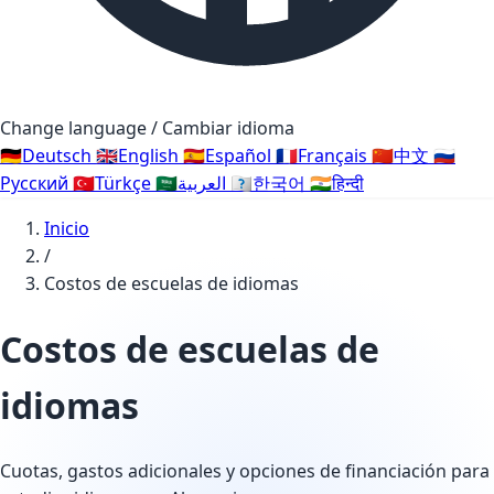
Change language / Cambiar idioma
🇩🇪
Deutsch
🇬🇧
English
🇪🇸
Español
🇫🇷
Français
🇨🇳
中文
🇷🇺
Русский
🇹🇷
Türkçe
🇸🇦
العربية
🇰🇷
한국어
🇮🇳
हिन्दी
Inicio
/
Costos de escuelas de idiomas
Costos de escuelas de
idiomas
Cuotas, gastos adicionales y opciones de financiación para