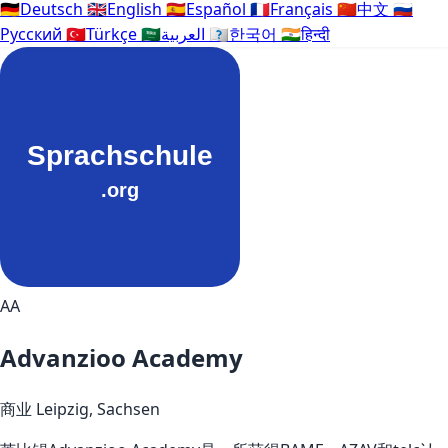
🇩🇪
Deutsch
🇬🇧
English
🇪🇸
Español
🇫🇷
Français
🇨🇳
中文
🇷🇺
Русский
🇹🇷
Türkçe
🇸🇦
العربية
🇰🇷
한국어
🇮🇳
हिन्दी
AA
Advanzioo Academy
商业
Leipzig, Sachsen