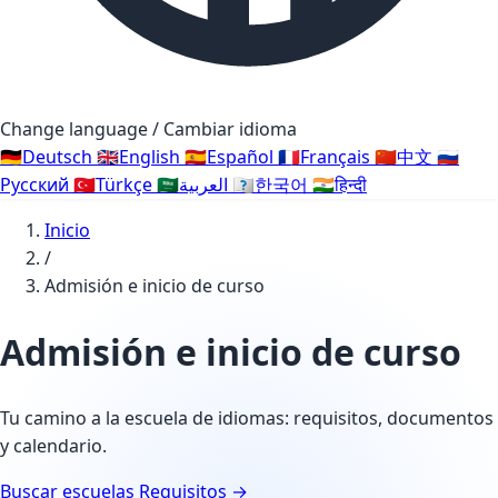
Change language / Cambiar idioma
🇩🇪
Deutsch
🇬🇧
English
🇪🇸
Español
🇫🇷
Français
🇨🇳
中文
🇷🇺
Русский
🇹🇷
Türkçe
🇸🇦
العربية
🇰🇷
한국어
🇮🇳
हिन्दी
Inicio
/
Admisión e inicio de curso
Admisión e inicio de curso
Tu camino a la escuela de idiomas: requisitos, documentos
y calendario.
Buscar escuelas
Requisitos →