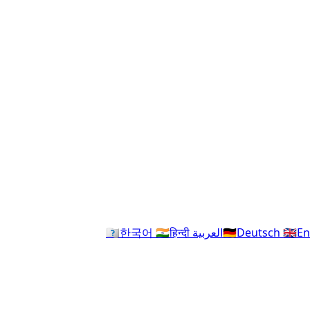
En
🇬🇧
Deutsch
🇩🇪
العربية
हिन्दी
🇮🇳
한국어
🇰🇷