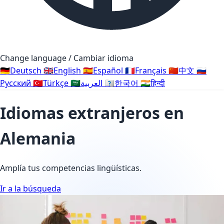
Change language / Cambiar idioma
🇩🇪
Deutsch
🇬🇧
English
🇪🇸
Español
🇫🇷
Français
🇨🇳
中文
🇷🇺
Русский
🇹🇷
Türkçe
🇸🇦
العربية
🇰🇷
한국어
🇮🇳
हिन्दी
Idiomas extranjeros en
Alemania
Amplía tus competencias lingüísticas.
Ir a la búsqueda