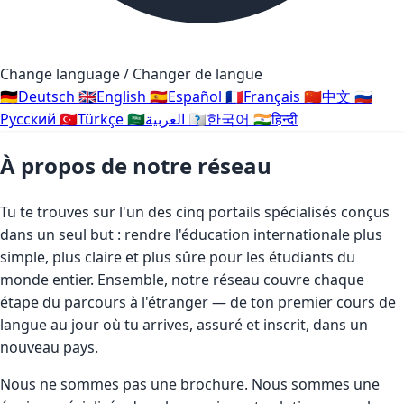
Change language / Changer de langue
🇩🇪
Deutsch
🇬🇧
English
🇪🇸
Español
🇫🇷
Français
🇨🇳
中文
🇷🇺
Русский
🇹🇷
Türkçe
🇸🇦
العربية
🇰🇷
한국어
🇮🇳
हिन्दी
À propos de notre réseau
Tu te trouves sur l'un des cinq portails spécialisés conçus
dans un seul but : rendre l'éducation internationale plus
simple, plus claire et plus sûre pour les étudiants du
monde entier. Ensemble, notre réseau couvre chaque
étape du parcours à l'étranger — de ton premier cours de
langue au jour où tu arrives, assuré et inscrit, dans un
nouveau pays.
Nous ne sommes pas une brochure. Nous sommes une