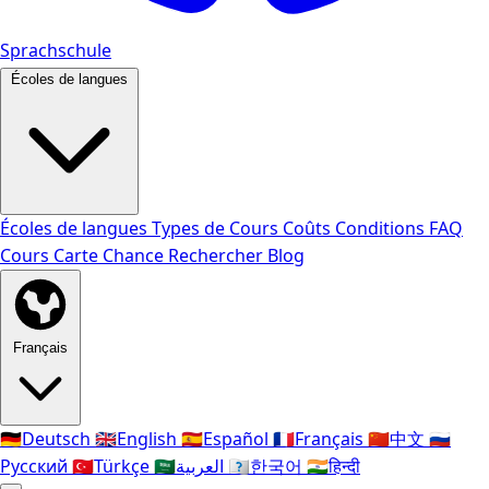
Sprachschule
Écoles de langues
Écoles de langues
Types de Cours
Coûts
Conditions
FAQ
Cours
Carte Chance
Rechercher
Blog
Français
🇩🇪
Deutsch
🇬🇧
English
🇪🇸
Español
🇫🇷
Français
🇨🇳
中文
🇷🇺
Русский
🇹🇷
Türkçe
🇸🇦
العربية
🇰🇷
한국어
🇮🇳
हिन्दी