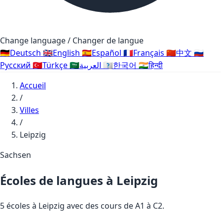
Change language / Changer de langue
🇩🇪
Deutsch
🇬🇧
English
🇪🇸
Español
🇫🇷
Français
🇨🇳
中文
🇷🇺
Русский
🇹🇷
Türkçe
🇸🇦
العربية
🇰🇷
한국어
🇮🇳
हिन्दी
Accueil
/
Villes
/
Leipzig
Sachsen
Écoles de langues à Leipzig
5 écoles à Leipzig avec des cours de A1 à C2.