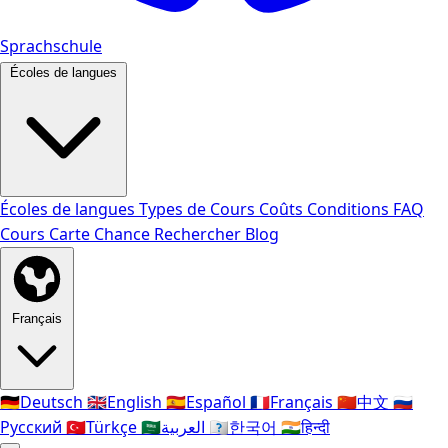
Sprachschule
Écoles de langues
Écoles de langues
Types de Cours
Coûts
Conditions
FAQ
Cours
Carte Chance
Rechercher
Blog
Français
🇩🇪
Deutsch
🇬🇧
English
🇪🇸
Español
🇫🇷
Français
🇨🇳
中文
🇷🇺
Русский
🇹🇷
Türkçe
🇸🇦
العربية
🇰🇷
한국어
🇮🇳
हिन्दी