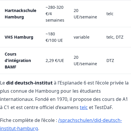
~280-320
Hartnackschule
20
€/4
telc
Hamburg
UE/semaine
semaines
~180
VHS Hamburg
variable
telc, DTZ
€/100 UE
Cours
20
d’intégration
2,29 €/UE
DTZ
UE/semaine
BAMF
Le
did deutsch-institut
à l’Esplanade 6 est l’école privée la
plus connue de Hambourg pour les étudiants
internationaux. Fondé en 1970, il propose des cours de A1
à C1 et est centre officiel d’examens
telc
et TestDaF.
Fiche complète de l’école :
/sprachschulen/did-deutsch-
institut-hamburg
.