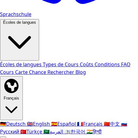
Sprachschule
Écoles de langues
Écoles de langues
Types de Cours
Coûts
Conditions
FAQ
Cours
Carte Chance
Rechercher
Blog
Français
🇩🇪
Deutsch
🇬🇧
English
🇪🇸
Español
🇫🇷
Français
🇨🇳
中文
🇷🇺
Русский
🇹🇷
Türkçe
🇸🇦
العربية
🇰🇷
한국어
🇮🇳
हिन्दी