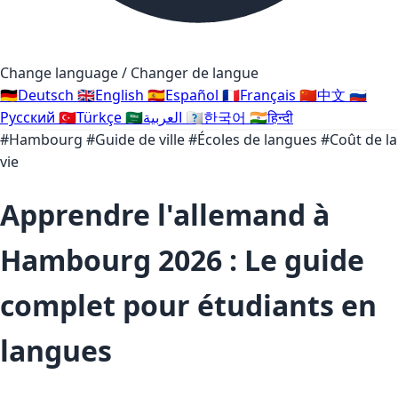
Change language / Changer de langue
🇩🇪
Deutsch
🇬🇧
English
🇪🇸
Español
🇫🇷
Français
🇨🇳
中文
🇷🇺
Русский
🇹🇷
Türkçe
🇸🇦
العربية
🇰🇷
한국어
🇮🇳
हिन्दी
#Hambourg
#Guide de ville
#Écoles de langues
#Coût de la
vie
Apprendre l'allemand à
Hambourg 2026 : Le guide
complet pour étudiants en
langues