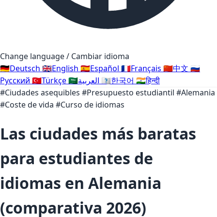
Change language / Cambiar idioma
🇩🇪
Deutsch
🇬🇧
English
🇪🇸
Español
🇫🇷
Français
🇨🇳
中文
🇷🇺
Русский
🇹🇷
Türkçe
🇸🇦
العربية
🇰🇷
한국어
🇮🇳
हिन्दी
#Ciudades asequibles
#Presupuesto estudiantil
#Alemania
#Coste de vida
#Curso de idiomas
Las ciudades más baratas
para estudiantes de
idiomas en Alemania
(comparativa 2026)