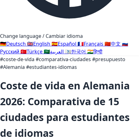
Change language / Cambiar idioma
🇩🇪
Deutsch
🇬🇧
English
🇪🇸
Español
🇫🇷
Français
🇨🇳
中文
🇷🇺
Русский
🇹🇷
Türkçe
🇸🇦
العربية
🇰🇷
한국어
🇮🇳
हिन्दी
#coste-de-vida
#comparativa-ciudades
#presupuesto
#Alemania
#estudiantes-idiomas
Coste de vida en Alemania
2026: Comparativa de 15
ciudades para estudiantes
de idiomas