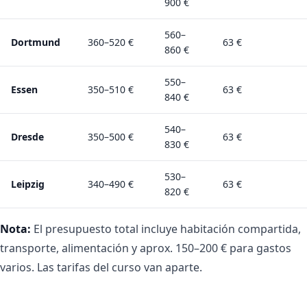
900 €
560–
Dortmund
360–520 €
63 €
860 €
550–
Essen
350–510 €
63 €
840 €
540–
Dresde
350–500 €
63 €
830 €
530–
Leipzig
340–490 €
63 €
820 €
Nota:
El presupuesto total incluye habitación compartida,
transporte, alimentación y aprox. 150–200 € para gastos
varios. Las tarifas del curso van aparte.