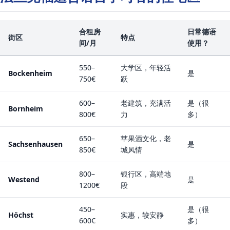
合租房
日常德语
街区
特点
间/月
使用？
550–
大学区，年轻活
Bockenheim
是
750€
跃
600–
老建筑，充满活
是（很
Bornheim
800€
力
多）
650–
苹果酒文化，老
Sachsenhausen
是
850€
城风情
800–
银行区，高端地
Westend
是
1200€
段
450–
是（很
Höchst
实惠，较安静
600€
多）