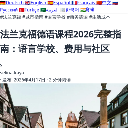
🇩🇪
Deutsch
🇬🇧
English
🇪🇸
Español
🇫🇷
Français
🇨🇳
中文
🇷🇺
Русский
🇹🇷
Türkçe
🇸🇦
العربية
🇰🇷
한국어
🇮🇳
हिन्दी
#法兰克福
#城市指南
#语言学校
#商务德语
#生活成本
法兰克福德语课程2026完整指
南：语言学校、费用与社区
S
selina-kaya
·
发布:
2026年4月17日
·
2 分钟阅读