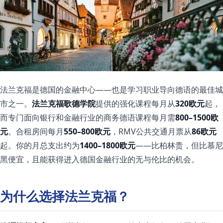
法兰克福是德国的金融中心——也是学习职业导向德语的最佳城
市之一。
法兰克福歌德学院
提供的强化课程每月从
320欧元
起，
而专门面向银行和金融行业的商务德语课程每月需
800–1500欧
元
。合租房间每月
550–800欧元
，RMV公共交通月票从
86欧元
起。你的月总支出约为
1400–1800欧元
——比柏林贵，但比慕尼
黑便宜，且能获得进入德国金融行业的无与伦比的机会。
为什么选择法兰克福？