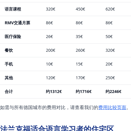
语言课程
320€
450€
620€
RMV交通月票
86€
86€
86€
医疗保险
26€
35€
50€
餐饮
200€
260€
320€
手机
10€
15€
20€
其他
120€
170€
250€
合计
约1312€
约1716€
约2246€
如需与所有德国城市的费用对比，请查看我们的
费用比较页面
。
法兰克福适合语言学习者的住宅区