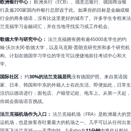
欧洲银行中心：
欧洲央行（ECB）、德意志银行、德国商业银
行及逾200家国内外银行总部设于此。如果你的目标是金融或银
行业的商务德语，没有比这里更好的城市了。许多学生专程来法
兰克福学习金融词汇，并在当地寻找实习或工作机会。
歌德大学与研究中心：
法兰克福拥有拥有逾45000名学生的约
翰·沃尔夫冈·歌德大学，以及马克斯·普朗克研究所和多个研究机
构。计划在德国学习学位的学生可以便捷地前往考试中心和大
学。
国际社区：
约
30%的法兰克福居民
没有德国护照。来自英语国
家、日本、韩国和中东的外籍人士在此生活。即便如此，日常生
活仍以德语进行：面包店、户籍登记处、电车上。从第一天起，
你就会面临语言挑战。
法兰克福机场作为入口：
法兰克福机场（FRA）是欧洲最大的货
运机场，也是旅客吞吐量最大的机场之一。几乎可以从任何出发
国直飞法兰克福——无需中转。S-Bahn在
11分钟
内将你从航站