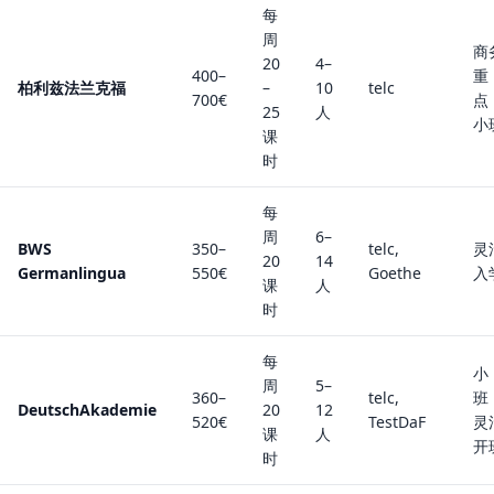
每
周
商
20
4–
400–
重
柏利兹法兰克福
–
10
telc
700€
点
25
人
小
课
时
每
周
6–
BWS
350–
telc,
灵
20
14
Germanlingua
550€
Goethe
入
课
人
时
每
小
周
5–
360–
telc,
班
DeutschAkademie
20
12
520€
TestDaF
灵
课
人
开
时