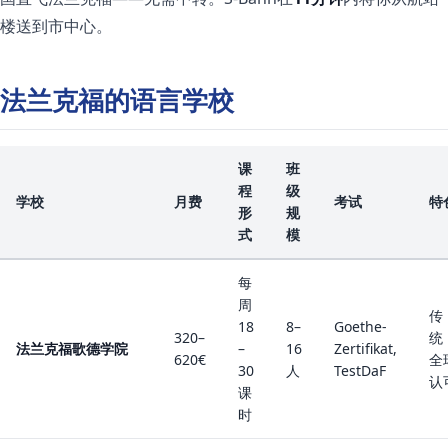
楼送到市中心。
法兰克福的语言学校
课
班
程
级
学校
月费
考试
特
形
规
式
模
每
周
传
18
8–
Goethe-
320–
统
法兰克福歌德学院
–
16
Zertifikat,
620€
全
30
人
TestDaF
认
课
时