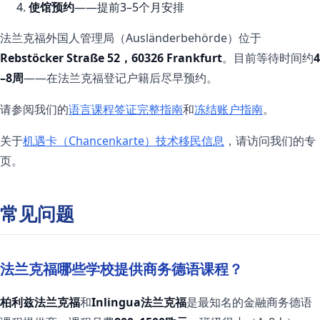
使馆预约
——提前3–5个月安排
法兰克福外国人管理局（Ausländerbehörde）位于
Rebstöcker Straße 52，60326 Frankfurt
。目前等待时间约
4
–8周
——在法兰克福登记户籍后尽早预约。
请参阅我们的
语言课程签证完整指南
和
冻结账户指南
。
关于
机遇卡（Chancenkarte）技术移民信息
，请访问我们的专
页。
常见问题
法兰克福哪些学校提供商务德语课程？
柏利兹法兰克福
和
Inlingua法兰克福
是最知名的金融商务德语