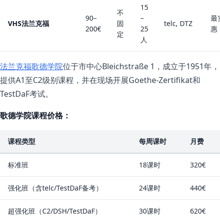
15
不
90–
–
最
VHS法兰克福
固
telc, DTZ
200€
25
惠
定
人
法兰克福歌德学院
位于市中心Bleichstraße 1，成立于1951年，
提供A1至C2级别课程，并在现场开展Goethe-Zertifikat和
TestDaF考试。
歌德学院课程价格：
课程类型
每周课时
月费
标准班
18课时
320€
强化班（含telc/TestDaF备考）
24课时
440€
超强化班（C2/DSH/TestDaF）
30课时
620€