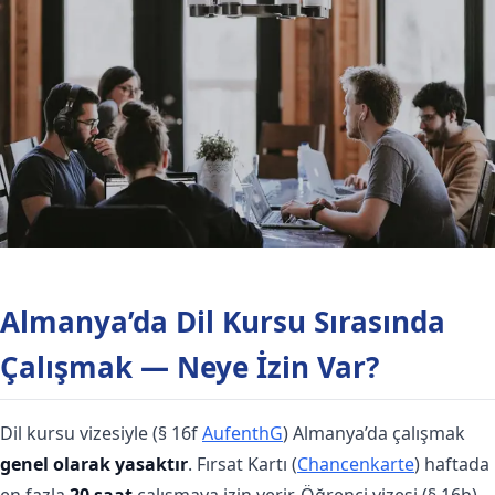
Almanya’da Dil Kursu Sırasında
Çalışmak — Neye İzin Var?
Dil kursu vizesiyle (§ 16f
AufenthG
) Almanya’da çalışmak
genel olarak yasaktır
. Fırsat Kartı (
Chancenkarte
) haftada
en fazla
20 saat
çalışmaya izin verir. Öğrenci vizesi (§ 16b)