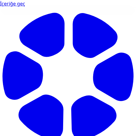
İçeriğe geç