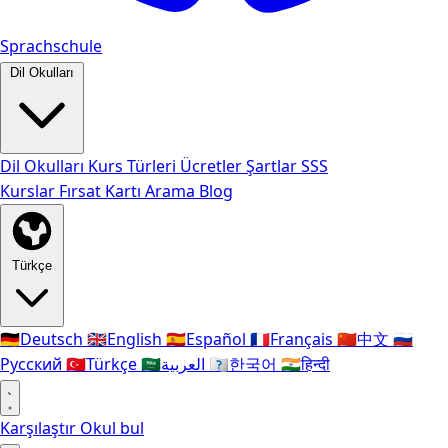
Sprachschule
Dil Okulları
Dil Okulları
Kurs Türleri
Ücretler
Şartlar
SSS
Kurslar
Fırsat Kartı
Arama
Blog
Türkçe
🇩🇪
Deutsch
🇬🇧
English
🇪🇸
Español
🇫🇷
Français
🇨🇳
中文
🇷🇺
Русский
🇹🇷
Türkçe
🇸🇦
العربية
🇰🇷
한국어
🇮🇳
हिन्दी
Karşılaştır
Okul bul