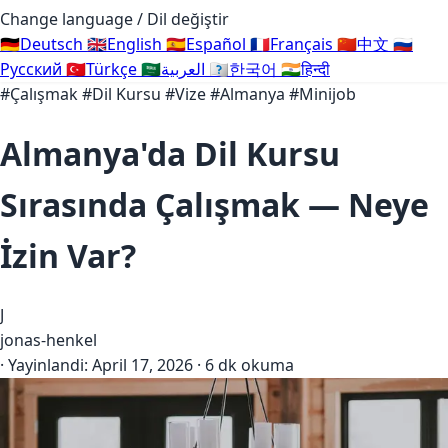
Change language / Dil değiştir
🇩🇪
Deutsch
🇬🇧
English
🇪🇸
Español
🇫🇷
Français
🇨🇳
中文
🇷🇺
Русский
🇹🇷
Türkçe
🇸🇦
العربية
🇰🇷
한국어
🇮🇳
हिन्दी
#Çalışmak
#Dil Kursu
#Vize
#Almanya
#Minijob
Almanya'da Dil Kursu
Sırasında Çalışmak — Neye
İzin Var?
J
jonas-henkel
·
Yayinlandi:
April 17, 2026
·
6 dk okuma