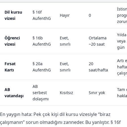
İstis
Dil kursu
§ 16f
Hayır
0
prog
vizesi
AufenthG
zorun
Yılda
Öğrenci
§ 16b
Evet,
Ortalama
veya
vizesi
AufenthG
sınırlı
~20 saat
gün
Artı 
Fırsat
§ 20a
Evet,
20
haft
Kartı
AufenthG
sınırlı
saat/hafta
çalış
AB
AB
Tam 
serbest
Kısıtsız
Sınır yok
vatandaşı
hakla
dolaşımı
En yaygın hata: Pek çok kişi dil kursu vizesiyle “biraz
çalışmanın” sorun olmadığını zanneder. Bu yanlıştır. § 16f