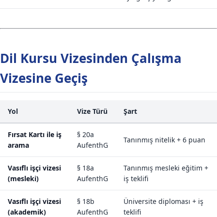
Dil Kursu Vizesinden Çalışma
Vizesine Geçiş
Yol
Vize Türü
Şart
Fırsat Kartı ile iş
§ 20a
Tanınmış nitelik + 6 puan
arama
AufenthG
Vasıflı işçi vizesi
§ 18a
Tanınmış mesleki eğitim +
(mesleki)
AufenthG
iş teklifi
Vasıflı işçi vizesi
§ 18b
Üniversite diploması + iş
(akademik)
AufenthG
teklifi