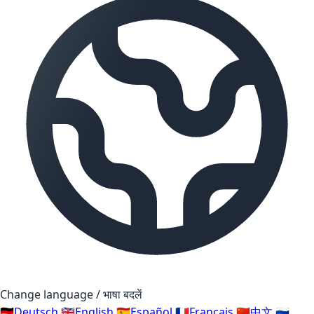
Change language / भाषा बदलें
🇩🇪
Deutsch
🇬🇧
English
🇪🇸
Español
🇫🇷
Français
🇨🇳
中文
🇷🇺