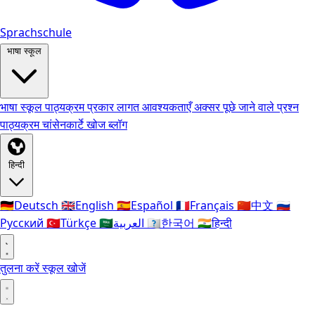
Sprachschule
भाषा स्कूल
भाषा स्कूल
पाठ्यक्रम प्रकार
लागत
आवश्यकताएँ
अक्सर पूछे जाने वाले प्रश्न
पाठ्यक्रम
चांसेनकार्टे
खोज
ब्लॉग
हिन्दी
🇩🇪
Deutsch
🇬🇧
English
🇪🇸
Español
🇫🇷
Français
🇨🇳
中文
🇷🇺
Русский
🇹🇷
Türkçe
🇸🇦
العربية
🇰🇷
한국어
🇮🇳
हिन्दी
तुलना करें
स्कूल खोजें