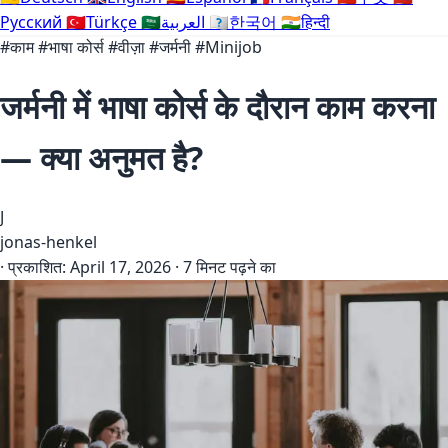
Русский
🇹🇷
Türkçe
🇸🇦
العربية
🇰🇷
한국어
🇮🇳
हिन्दी
#काम
#भाषा कोर्स
#वीज़ा
#जर्मनी
#Minijob
जर्मनी में भाषा कोर्स के दौरान काम करना
— क्या अनुमत है?
J
jonas-henkel
·
प्रकाशित:
April 17, 2026
·
7 मिनट पढ़ने का