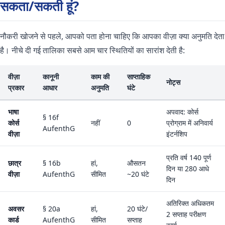
सकता/सकती हूं?
नौकरी खोजने से पहले, आपको पता होना चाहिए कि आपका वीज़ा क्या अनुमति देता
है। नीचे दी गई तालिका सबसे आम चार स्थितियों का सारांश देती है:
वीज़ा
कानूनी
काम की
साप्ताहिक
नोट्स
प्रकार
आधार
अनुमति
घंटे
भाषा
अपवाद: कोर्स
§ 16f
कोर्स
नहीं
0
प्रोग्राम में अनिवार्य
AufenthG
वीज़ा
इंटर्नशिप
प्रति वर्ष 140 पूर्ण
छात्र
§ 16b
हां,
औसतन
दिन या 280 आधे
वीज़ा
AufenthG
सीमित
~20 घंटे
दिन
अतिरिक्त अधिकतम
अवसर
§ 20a
हां,
20 घंटे/
2 सप्ताह परीक्षण
कार्ड
AufenthG
सीमित
सप्ताह