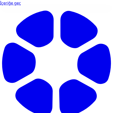
İçeriğe geç