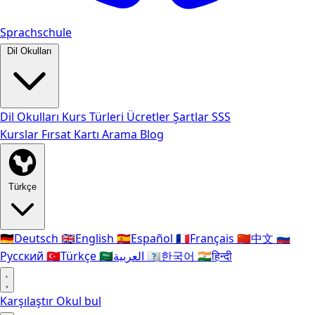
Sprachschule
Dil Okulları
Dil Okulları
Kurs Türleri
Ücretler
Şartlar
SSS
Kurslar
Fırsat Kartı
Arama
Blog
Türkçe
🇩🇪
Deutsch
🇬🇧
English
🇪🇸
Español
🇫🇷
Français
🇨🇳
中文
🇷🇺
Русский
🇹🇷
Türkçe
🇸🇦
العربية
🇰🇷
한국어
🇮🇳
हिन्दी
Karşılaştır
Okul bul