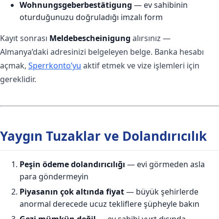
Wohnungsgeberbestätigung
— ev sahibinin
oturduğunuzu doğruladığı imzalı form
Kayıt sonrası
Meldebescheinigung
alırsınız —
Almanya’daki adresinizi belgeleyen belge. Banka hesabı
açmak,
Sperrkonto’yu
aktif etmek ve vize işlemleri için
gereklidir.
Yaygın Tuzaklar ve Dolandırıcılık
Peşin ödeme dolandırıcılığı
— evi görmeden asla
para göndermeyin
Piyasanın çok altında fiyat
— büyük şehirlerde
anormal derecede ucuz tekliflere şüpheyle bakın
Gezi mümkün değil
— ev sahibi yurt dışında