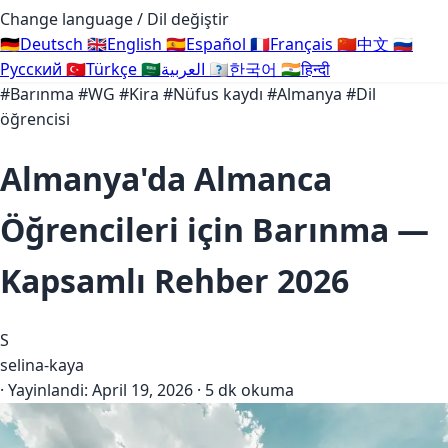
Change language / Dil değiştir
🇩🇪
Deutsch
🇬🇧
English
🇪🇸
Español
🇫🇷
Français
🇨🇳
中文
🇷🇺
Русский
🇹🇷
Türkçe
🇸🇦
العربية
🇰🇷
한국어
🇮🇳
हिन्दी
#Barınma
#WG
#Kira
#Nüfus kaydı
#Almanya
#Dil
öğrencisi
Almanya'da Almanca
Öğrencileri için Barınma —
Kapsamlı Rehber 2026
S
selina-kaya
·
Yayinlandi:
April 19, 2026
·
5 dk okuma