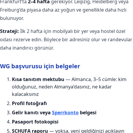
Frankfurt’ta
2–4 hafta
gerekiyor. Leipzig, Heidelberg veya
Freiburg’da piyasa daha az yoğun ve genellikle daha hızlı
bulunuyor.
Strateji:
İlk 2 hafta için mobilyalı bir yer veya hostel özel
odası rezerve edin. Böylece bir adresiniz olur ve randevular
daha inandırıcı görünür.
WG başvurusu için belgeler
Kısa tanıtım mektubu
— Almanca, 3–5 cümle: kim
olduğunuz, neden Almanya’dasınız, ne kadar
kalacaksınız
Profil fotoğrafı
Gelir kanıtı veya
Sperrkonto
belgesi
Pasaport fotokopisi
SCHUFA raporu
— yoksa, yeni geldiğinizi açıklayın