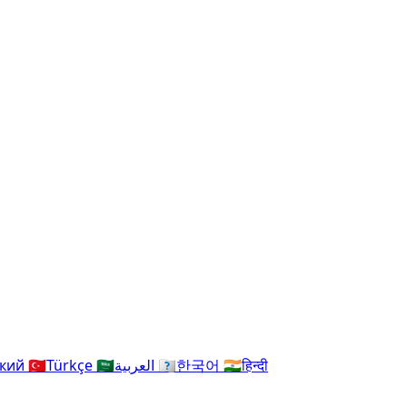
ский
🇹🇷
Türkçe
🇸🇦
العربية
🇰🇷
한국어
🇮🇳
हिन्दी