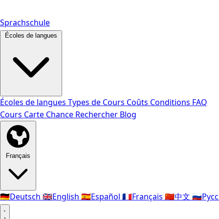
Sprachschule
Écoles de langues
Écoles de langues
Types de Cours
Coûts
Conditions
FAQ
Cours
Carte Chance
Rechercher
Blog
Français
🇩🇪
Deutsch
🇬🇧
English
🇪🇸
Español
🇫🇷
Français
🇨🇳
中文
🇷🇺
Рус