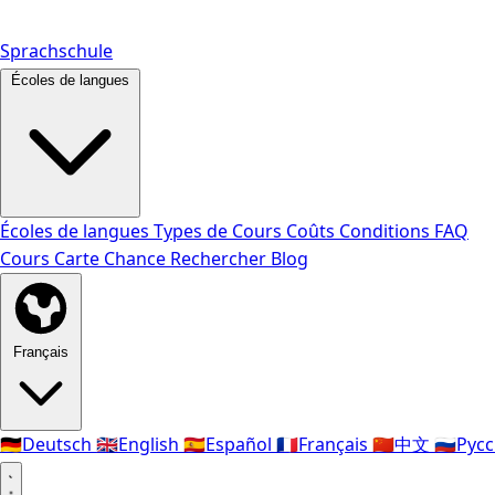
Sprachschule
Écoles de langues
Écoles de langues
Types de Cours
Coûts
Conditions
FAQ
Cours
Carte Chance
Rechercher
Blog
Français
🇩🇪
Deutsch
🇬🇧
English
🇪🇸
Español
🇫🇷
Français
🇨🇳
中文
🇷🇺
Рус