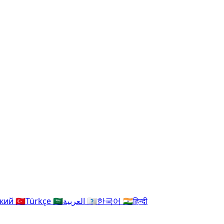
ский
🇹🇷
Türkçe
🇸🇦
العربية
🇰🇷
한국어
🇮🇳
हिन्दी