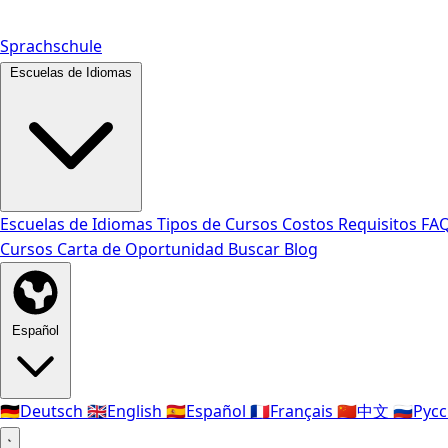
Sprachschule
Escuelas de Idiomas
Escuelas de Idiomas
Tipos de Cursos
Costos
Requisitos
FA
Cursos
Carta de Oportunidad
Buscar
Blog
Español
🇩🇪
Deutsch
🇬🇧
English
🇪🇸
Español
🇫🇷
Français
🇨🇳
中文
🇷🇺
Рус