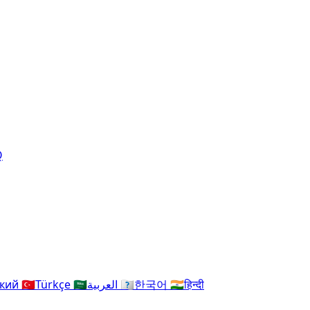
Q
ский
🇹🇷
Türkçe
🇸🇦
العربية
🇰🇷
한국어
🇮🇳
हिन्दी