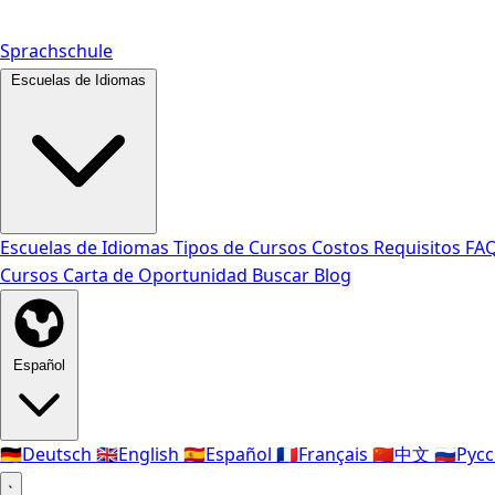
Sprachschule
Escuelas de Idiomas
Escuelas de Idiomas
Tipos de Cursos
Costos
Requisitos
FA
Cursos
Carta de Oportunidad
Buscar
Blog
Español
🇩🇪
Deutsch
🇬🇧
English
🇪🇸
Español
🇫🇷
Français
🇨🇳
中文
🇷🇺
Рус