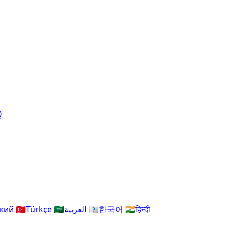
Q
ский
🇹🇷
Türkçe
🇸🇦
العربية
🇰🇷
한국어
🇮🇳
हिन्दी