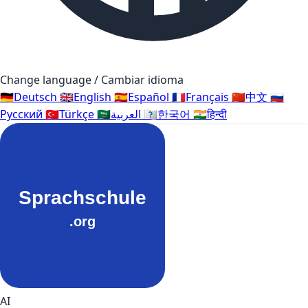
Change language / Cambiar idioma
🇩🇪
Deutsch
🇬🇧
English
🇪🇸
Español
🇫🇷
Français
🇨🇳
中文
🇷🇺
Русский
🇹🇷
Türkçe
🇸🇦
العربية
🇰🇷
한국어
🇮🇳
हिन्दी
AI