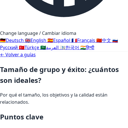
Change language / Cambiar idioma
🇩🇪
Deutsch
🇬🇧
English
🇪🇸
Español
🇫🇷
Français
🇨🇳
中文
🇷🇺
Русский
🇹🇷
Türkçe
🇸🇦
العربية
🇰🇷
한국어
🇮🇳
हिन्दी
← Volver a guías
Tamaño de grupo y éxito: ¿cuántos
son ideales?
Por qué el tamaño, los objetivos y la calidad están
relacionados.
Puntos clave