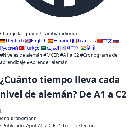
Change language / Cambiar idioma
🇩🇪
Deutsch
🇬🇧
English
🇪🇸
Español
🇫🇷
Français
🇨🇳
中文
🇷🇺
Русский
🇹🇷
Türkçe
🇸🇦
العربية
🇰🇷
한국어
🇮🇳
हिन्दी
#Niveles de alemán
#MCER
#A1 a C2
#Cronograma de
aprendizaje
#Aprender alemán
¿Cuánto tiempo lleva cada
nivel de alemán? De A1 a C2
L
lena-brandmann
·
Publicado:
April 24, 2026
·
10 min de lectura