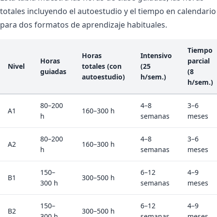
totales incluyendo el autoestudio y el tiempo en calendario
para dos formatos de aprendizaje habituales.
Tiempo
Horas
Intensivo
Horas
parcial
Nivel
totales (con
(25
guiadas
(8
autoestudio)
h/sem.)
h/sem.)
80–200
4–8
3–6
A1
160–300 h
h
semanas
meses
80–200
4–8
3–6
A2
160–300 h
h
semanas
meses
150–
6–12
4–9
B1
300–500 h
300 h
semanas
meses
150–
6–12
4–9
B2
300–500 h
300 h
semanas
meses