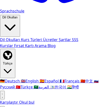
Sprachschule
Dil Okulları
Dil Okulları
Kurs Türleri
Ücretler
Şartlar
SSS
Kurslar
Fırsat Kartı
Arama
Blog
Türkçe
🇩🇪
Deutsch
🇬🇧
English
🇪🇸
Español
🇫🇷
Français
🇨🇳
中文
🇷🇺
Русский
🇹🇷
Türkçe
🇸🇦
العربية
🇰🇷
한국어
🇮🇳
हिन्दी
Karşılaştır
Okul bul