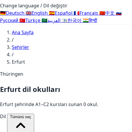
Change language / Dil değiştir
🇩🇪
Deutsch
🇬🇧
English
🇪🇸
Español
🇫🇷
Français
🇨🇳
中文
🇷🇺
Русский
🇹🇷
Türkçe
🇸🇦
العربية
🇰🇷
한국어
🇮🇳
हिन्दी
Ana Sayfa
/
Şehirler
/
Erfurt
Thüringen
Erfurt dil okulları
Erfurt şehrinde A1–C2 kursları sunan 0 okul.
Dil
Tümünü seç