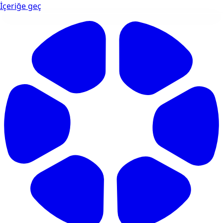
İçeriğe geç