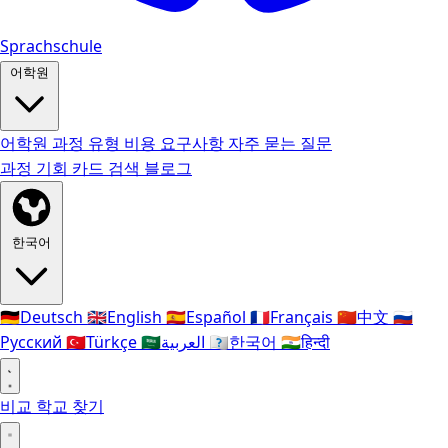
Sprachschule
어학원
어학원
과정 유형
비용
요구사항
자주 묻는 질문
과정
기회 카드
검색
블로그
한국어
🇩🇪
Deutsch
🇬🇧
English
🇪🇸
Español
🇫🇷
Français
🇨🇳
中文
🇷🇺
Русский
🇹🇷
Türkçe
🇸🇦
العربية
🇰🇷
한국어
🇮🇳
हिन्दी
비교
학교 찾기