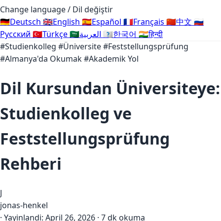
Change language / Dil değiştir
🇩🇪
Deutsch
🇬🇧
English
🇪🇸
Español
🇫🇷
Français
🇨🇳
中文
🇷🇺
Русский
🇹🇷
Türkçe
🇸🇦
العربية
🇰🇷
한국어
🇮🇳
हिन्दी
#Studienkolleg
#Üniversite
#Feststellungsprüfung
#Almanya'da Okumak
#Akademik Yol
Dil Kursundan Üniversiteye:
Studienkolleg ve
Feststellungsprüfung
Rehberi
J
jonas-henkel
·
Yayinlandi:
April 26, 2026
·
7 dk okuma