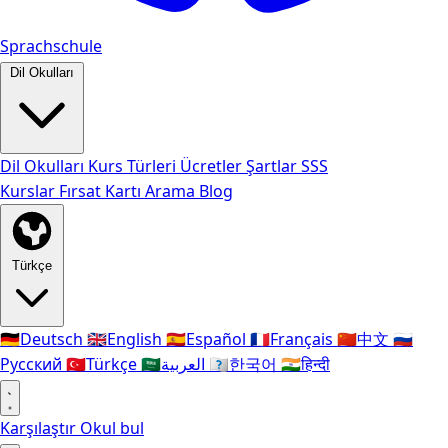
Sprachschule
Dil Okulları
Dil Okulları
Kurs Türleri
Ücretler
Şartlar
SSS
Kurslar
Fırsat Kartı
Arama
Blog
Türkçe
🇩🇪
Deutsch
🇬🇧
English
🇪🇸
Español
🇫🇷
Français
🇨🇳
中文
🇷🇺
Русский
🇹🇷
Türkçe
🇸🇦
العربية
🇰🇷
한국어
🇮🇳
हिन्दी
Karşılaştır
Okul bul