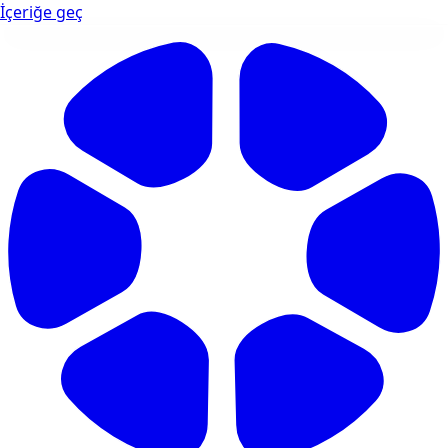
İçeriğe geç