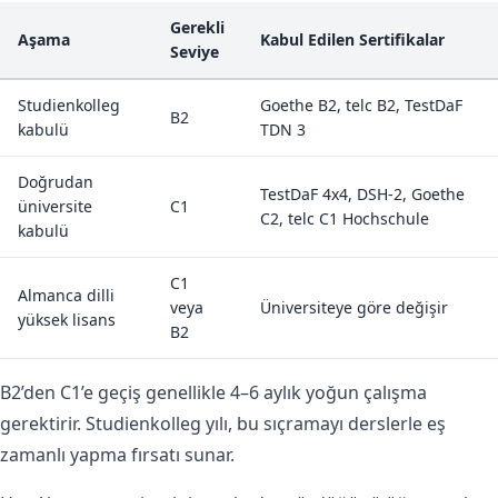
Gerekli
Aşama
Kabul Edilen Sertifikalar
Seviye
Studienkolleg
Goethe B2, telc B2, TestDaF
B2
kabulü
TDN 3
Doğrudan
TestDaF 4x4, DSH-2, Goethe
üniversite
C1
C2, telc C1 Hochschule
kabulü
C1
Almanca dilli
veya
Üniversiteye göre değişir
yüksek lisans
B2
B2’den C1’e geçiş genellikle 4–6 aylık yoğun çalışma
gerektirir. Studienkolleg yılı, bu sıçramayı derslerle eş
zamanlı yapma fırsatı sunar.