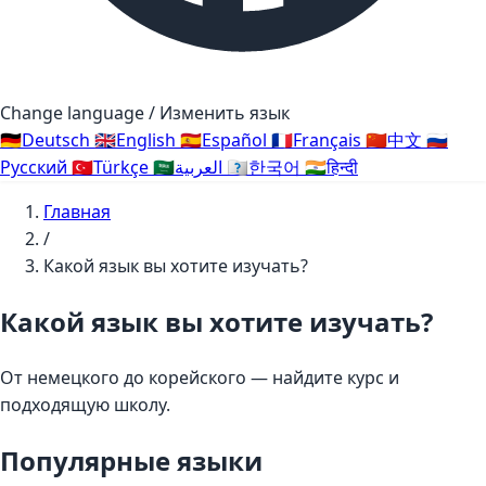
Change language / Изменить язык
🇩🇪
Deutsch
🇬🇧
English
🇪🇸
Español
🇫🇷
Français
🇨🇳
中文
🇷🇺
Русский
🇹🇷
Türkçe
🇸🇦
العربية
🇰🇷
한국어
🇮🇳
हिन्दी
Главная
/
Какой язык вы хотите изучать?
Какой язык вы хотите изучать?
От немецкого до корейского — найдите курс и
подходящую школу.
Популярные языки