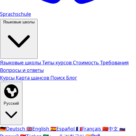
Sprachschule
Языковые школы
Языковые школы
Типы курсов
Стоимость
Требования
Вопросы и ответы
Курсы
Карта шансов
Поиск
Блог
Русский
🇩🇪
Deutsch
🇬🇧
English
🇪🇸
Español
🇫🇷
Français
🇨🇳
中文
🇷🇺