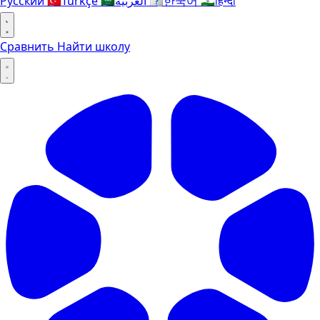
Русский
🇹🇷
Türkçe
🇸🇦
العربية
🇰🇷
한국어
🇮🇳
हिन्दी
Сравнить
Найти школу