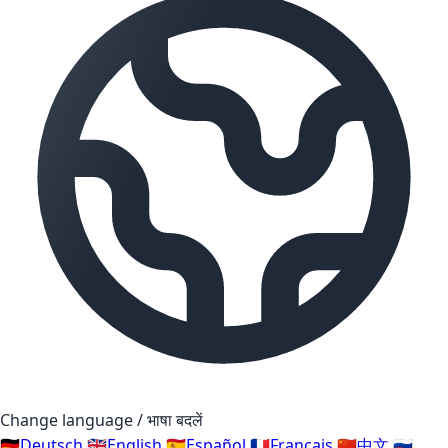
Change language / भाषा बदलें
🇩🇪
Deutsch
🇬🇧
English
🇪🇸
Español
🇫🇷
Français
🇨🇳
中文
🇷🇺