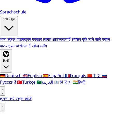
Sprachschule
भाषा स्कूल
भाषा स्कूल
पाठ्यक्रम प्रकार
लागत
आवश्यकताएँ
अक्सर पूछे जाने वाले प्रश्न
पाठ्यक्रम
चांसेनकार्टे
खोज
ब्लॉग
हिन्दी
🇩🇪
Deutsch
🇬🇧
English
🇪🇸
Español
🇫🇷
Français
🇨🇳
中文
🇷🇺
Русский
🇹🇷
Türkçe
🇸🇦
العربية
🇰🇷
한국어
🇮🇳
हिन्दी
तुलना करें
स्कूल खोजें