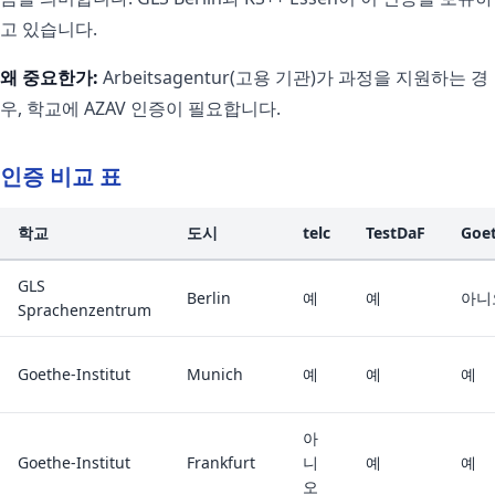
고 있습니다.
왜 중요한가:
Arbeitsagentur(고용 기관)가 과정을 지원하는 경
우, 학교에 AZAV 인증이 필요합니다.
인증 비교 표
학교
도시
telc
TestDaF
Goe
GLS
Berlin
예
예
아니
Sprachenzentrum
Goethe-Institut
Munich
예
예
예
아
Goethe-Institut
Frankfurt
니
예
예
오