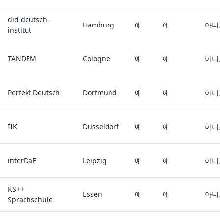
did deutsch-
Hamburg
예
예
아니
institut
TANDEM
Cologne
예
예
아니
Perfekt Deutsch
Dortmund
예
예
아니
IIK
Düsseldorf
예
예
아니
interDaF
Leipzig
예
예
아니
KS++
Essen
예
예
아니
Sprachschule