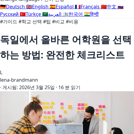
🇩🇪
Deutsch
🇬🇧
English
🇪🇸
Español
🇫🇷
Français
🇨🇳
中文
🇷🇺
Русский
🇹🇷
Türkçe
🇸🇦
العربية
🇰🇷
한국어
🇮🇳
हिन्दी
#가이드
#학교 선택
#팁
#비교
#비용
독일에서 올바른 어학원을 선택
하는 방법: 완전한 체크리스트
L
lena-brandmann
·
게시됨:
2026년 3월 25일
·
16 분 읽기