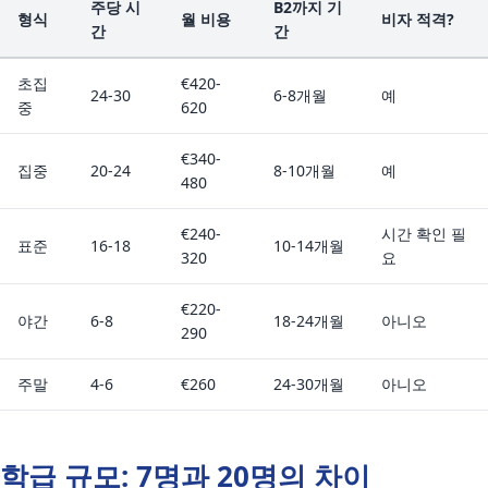
주당 시
B2까지 기
형식
월 비용
비자 적격?
간
간
초집
€420-
24-30
6-8개월
예
중
620
€340-
집중
20-24
8-10개월
예
480
€240-
시간 확인 필
표준
16-18
10-14개월
320
요
€220-
야간
6-8
18-24개월
아니오
290
주말
4-6
€260
24-30개월
아니오
학급 규모: 7명과 20명의 차이