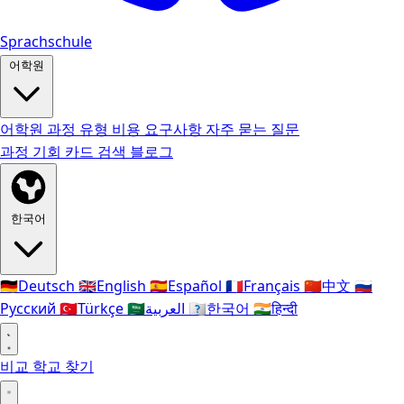
Sprachschule
어학원
어학원
과정 유형
비용
요구사항
자주 묻는 질문
과정
기회 카드
검색
블로그
한국어
🇩🇪
Deutsch
🇬🇧
English
🇪🇸
Español
🇫🇷
Français
🇨🇳
中文
🇷🇺
Русский
🇹🇷
Türkçe
🇸🇦
العربية
🇰🇷
한국어
🇮🇳
हिन्दी
비교
학교 찾기