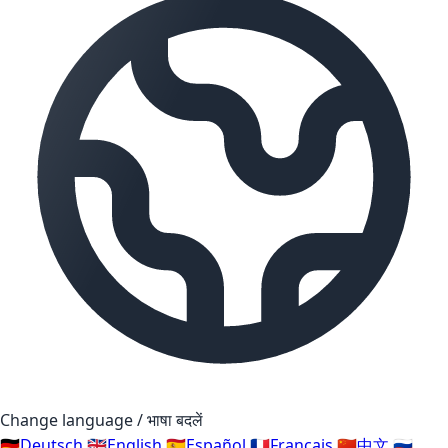
Change language / भाषा बदलें
🇩🇪
Deutsch
🇬🇧
English
🇪🇸
Español
🇫🇷
Français
🇨🇳
中文
🇷🇺