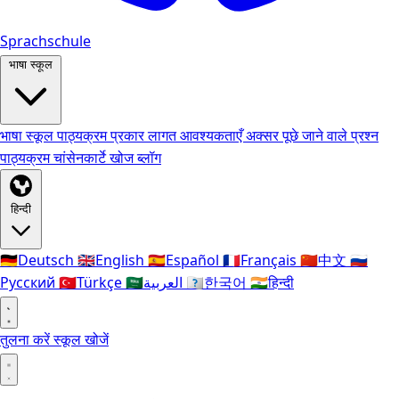
Sprachschule
भाषा स्कूल
भाषा स्कूल
पाठ्यक्रम प्रकार
लागत
आवश्यकताएँ
अक्सर पूछे जाने वाले प्रश्न
पाठ्यक्रम
चांसेनकार्टे
खोज
ब्लॉग
हिन्दी
🇩🇪
Deutsch
🇬🇧
English
🇪🇸
Español
🇫🇷
Français
🇨🇳
中文
🇷🇺
Русский
🇹🇷
Türkçe
🇸🇦
العربية
🇰🇷
한국어
🇮🇳
हिन्दी
तुलना करें
स्कूल खोजें